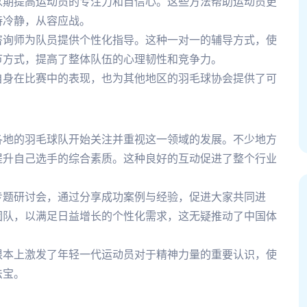
以期提高运动员的专注力和自信心。这些方法帮助运动员更
持冷静，从容应战。
咨询师为队员提供个性化指导。这种一对一的辅导方式，使
节方式，提高了整体队伍的心理韧性和竞争力。
自身在比赛中的表现，也为其他地区的羽毛球协会提供了可
。
各地的羽毛球队开始关注并重视这一领域的发展。不少地方
提升自己选手的综合素质。这种良好的互动促进了整个行业
专题研讨会，通过分享成功案例与经验，促进大家共同进
团队，以满足日益增长的个性化需求，这无疑推动了中国体
根本上激发了年轻一代运动员对于精神力量的重要认识，使
法宝。