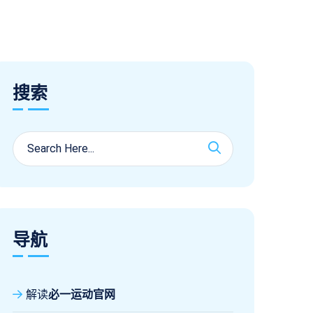
搜索
导航
解读
必一运动官网