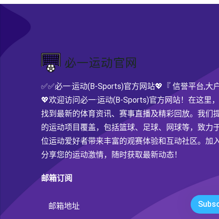
✅✅必一·运动(B-Sports)官方网站💖『 信誉平台,
💖欢迎访问必一·运动(B-Sports)官方网站！在这里
找到最新的体育资讯、赛事直播及精彩回放。我们
的运动项目覆盖，包括篮球、足球、网球等，致力
位运动爱好者带来丰富的观赛体验和互动社区。加
分享您的运动激情，随时获取最新动态！
邮箱订阅
Subsc