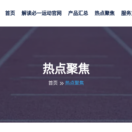
首页
解读
必一运动官网
产品汇总
热点聚焦
服务
热点聚焦
首页
热点聚焦