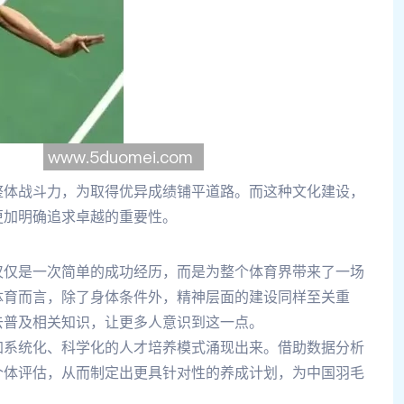
整体战斗力，为取得优异成绩铺平道路。而这种文化建设，
更加明确追求卓越的重要性。
仅仅是一次简单的成功经历，而是为整个体育界带来了一场
体育而言，除了身体条件外，精神层面的建设同样至关重
去普及相关知识，让更多人意识到这一点。
加系统化、科学化的人才培养模式涌现出来。借助数据分析
个体评估，从而制定出更具针对性的养成计划，为中国羽毛